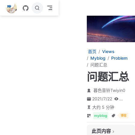
跳
至
主
要
內
容
首页
Views
Myblog
Problem
问题汇总
问题汇总
暮色音铃Twiyin0
2021/7/22
...
大约 5 分钟
myblog
博客
此页内容