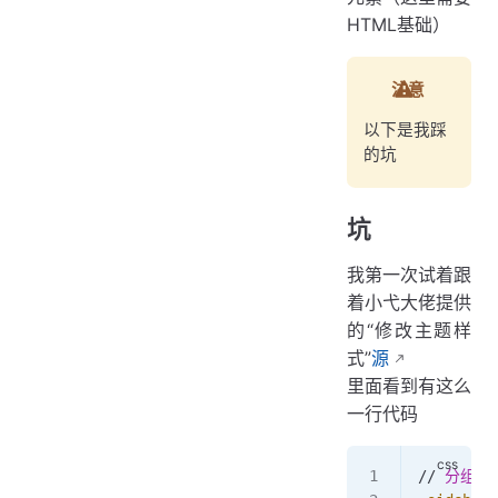
HTML基础）
注意
以下是我踩
的坑
坑
我第一次试着跟
着小弋大佬提供
的“修改主题样
式”
源
里面看到有这么
一行代码
// 
分组的