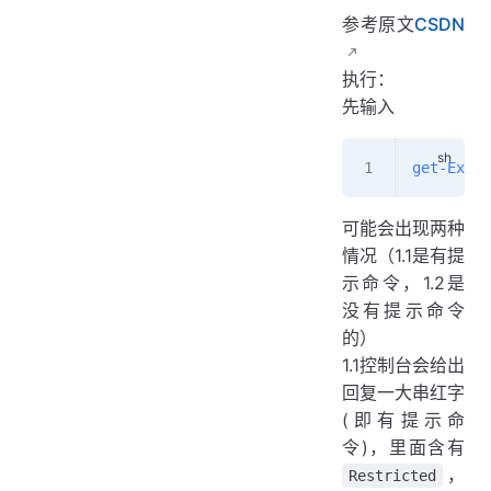
参考原文
CSDN
执行：
先输入
get-Execu
可能会出现两种
情况（1.1是有提
示命令，1.2是
没有提示命令
的）
1.1控制台会给出
回复一大串红字
(即有提示命
令)，里面含有
，
Restricted