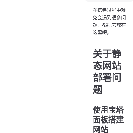
使用宝塔面板搭建网站
在搭建过程中难
在安装dynamic-title插件时出现的问题
免会遇到很多问
题，都把它放在
meting音乐播放插件的问题
这里吧。
博客列表透明化
坑
关于静
操作
态网站
摘要问题
主题更换问题
部署问
VScode报错
题
解决办法1
解决办法2
使用宝塔
面板搭建
网站