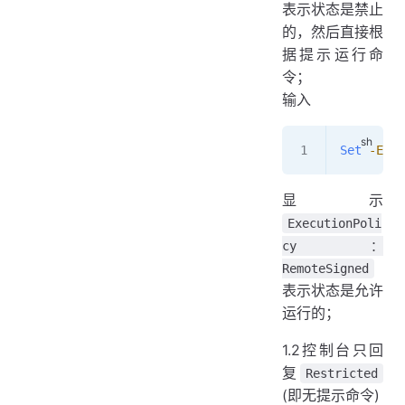
表示状态是禁止
的，然后直接根
据提示运行命
令；
输入
Set
 -Exec
显示
ExecutionPoli
cy：
RemoteSigned
表示状态是允许
运行的；
1.2控制台只回
复
Restricted
(即无提示命令)