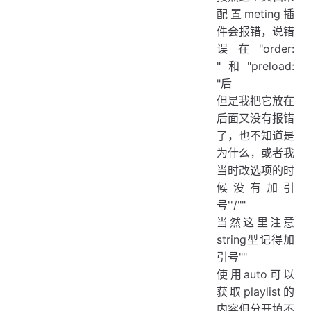
配置meting插
件会报错，说错
误在"order:
"和"preload:
"后
但是我把它放在
后面又没有报错
了，也不知道是
为什么，或者我
当时改选项的时
候没有加引
号''/""
当然这里注意
string型记得加
引号""
使用auto可以
获取playlist的
内容但分开填不