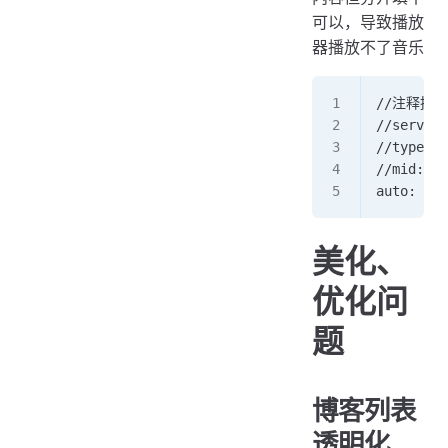
可以，导致播放
器播放不了音乐
//注释掉这
//server:
//type: "
//mid: "x
auto: "ht
美化、
优化问
题
博客列表
透明化