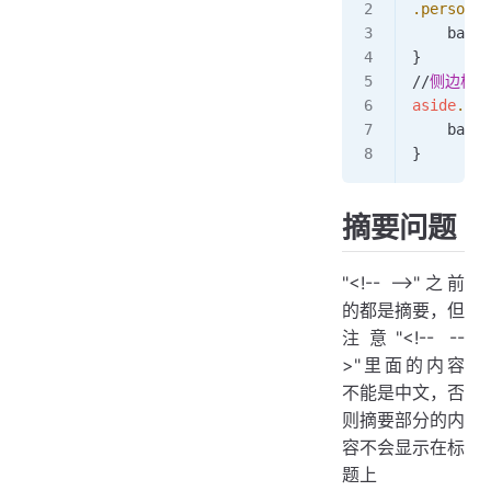
.personal
    backg
}
//
侧边栏
aside
.sid
    backg
}
摘要问题
"<!-- -->"之前
的都是摘要，但
注意"<!-- --
>"里面的内容
不能是中文，否
则摘要部分的内
容不会显示在标
题上