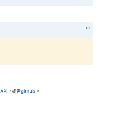
API
或者
github