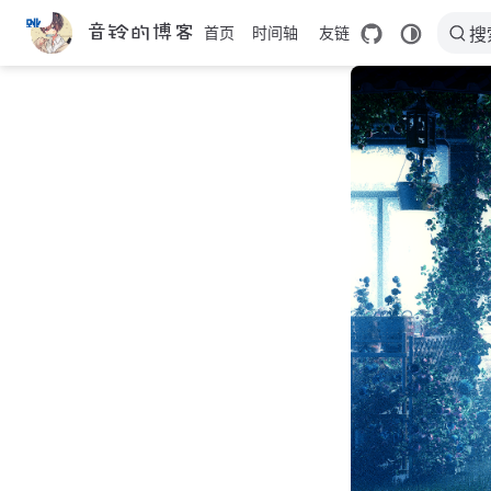
跳
音铃的博客
首页
时间轴
友链
搜
至
主
要
內
容