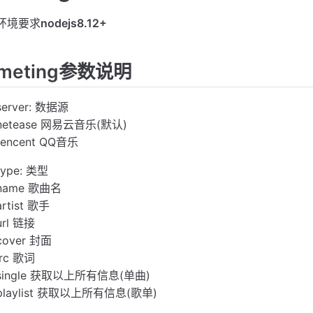
环境要求
nodejs8.12+
meting参数说明
server: 数据源
netease 网易云音乐(默认)
tencent QQ音乐
type: 类型
name 歌曲名
artist 歌手
url 链接
cover 封面
lrc 歌词
single 获取以上所有信息(单曲)
playlist 获取以上所有信息(歌单)