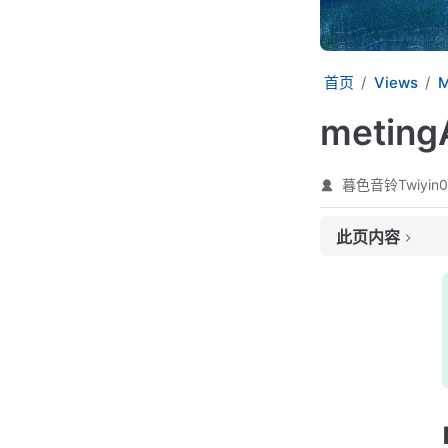
首页
Views
M
metin
暮色音铃Twiyin0
此页内容
meting参数说明
实例
安装
运行
实例