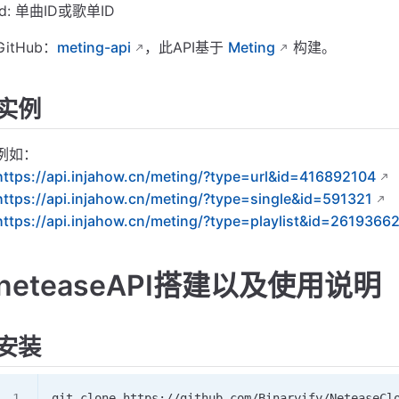
id: 单曲ID或歌单ID
GitHub：
meting-api
，此API基于
Meting
构建。
实例
例如：
https://api.injahow.cn/meting/?type=url&id=416892104
https://api.injahow.cn/meting/?type=single&id=591321
https://api.injahow.cn/meting/?type=playlist&id=2619366
neteaseAPI搭建以及使用说明
安装
git clone https://github.com/Binaryify/Neteas