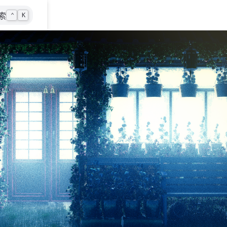
索
⌃
K